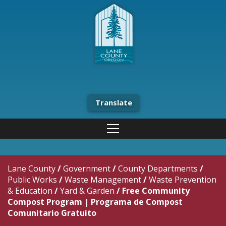
Translate
Lane County
/
Government
/
County Departments
/
Public Works
/
Waste Management
/
Waste Prevention
& Education
/
Yard & Garden
/
Free Community
Compost Program | Programa de Compost
Comunitario Gratuito