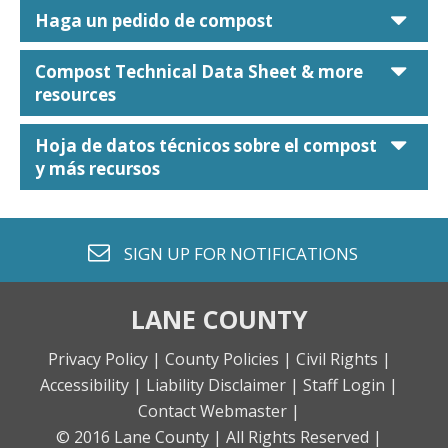
car
Haga un pedido de compost
car
Compost Technical Data Sheet & more
resources
car
Hoja de datos técnicos sobre el compost
y más recursos
envelope o
SIGN UP FOR
NOTIFICATIONS
LANE COUNTY
Privacy Policy |
County Policies |
Civil Rights |
Accessibility |
Liability Disclaimer |
Staff Login |
Contact Webmaster |
© 2016 Lane County |
All Rights Reserved |