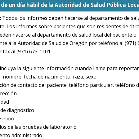
de un día hábil de la Autoridad de Salud Pública Loca
:
Todos los informes deben hacerse al departamento de salu
te. Los informes sobre pacientes que son residentes de otr
eden hacerse al departamento de salud local del paciente o
te a la Autoridad de Salud de Oregón por teléfono al (971) 
 fax al (971) 673-1101.
incluya la siguiente información cuando llame para reportar
: nombre, fecha de nacimiento, raza, sexo.
ión de contacto del paciente: teléfono particular, teléfono d
irección
edad
de diagnóstico
 inicio
dos de las pruebas de laboratorio
ento administrado