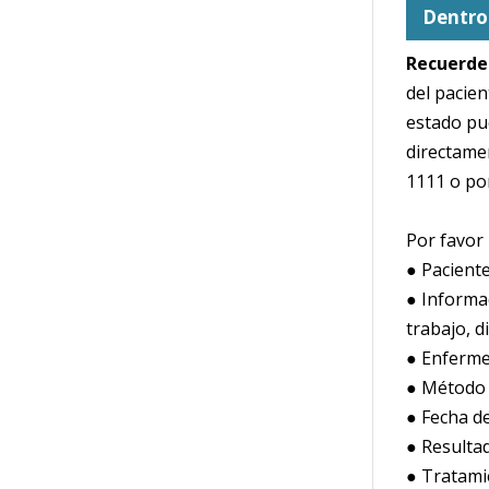
Dentro 
Recuerde
del pacien
estado pu
directamen
1111 o por
Por favor 
● Paciente
● Informac
trabajo, d
● Enferm
● Método 
● Fecha de
● Resulta
● Tratami