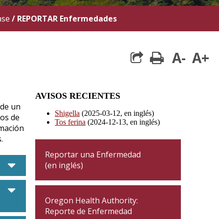
ase
/
REPORTAR Enfermedades
A-
A+
print
AVISOS RECIENTES
 de un
Shigella
(2025-03-12, en inglés)
dos de
Tos ferina
(2024-12-13, en inglés)
rmación
.
Reportar una Enfermedad
caret down
(en inglés)
caret down
Oregon Health Authority:
Reporte de Enfermedad