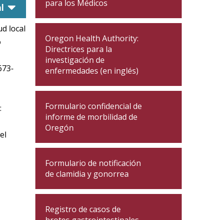
para los Médicos
caret down
l
d local
Oregon Health Authority:
o
Directrices para la
investigación de
673-
enfermedades (en inglés)
Formulario confidencial de
:
informe de morbilidad de
Oregón
el
Formulario de notificación
de clamidia y gonorrea
Registro de casos de
brotes gastrointestinales