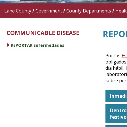
Lane County
/
Government
/
County Departments
/
Heal
REPO
COMMUNICABLE DISEASE
caret right
REPORTAR Enfermedades
Por los
Es
obligados 
día hábil,
laborator
sobre per
Inmedi
Dentro 
festivo