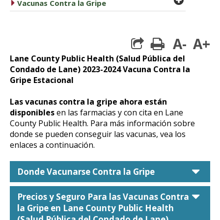
caret right
Vacunas Contra la Gripe
A-
A+
print
Lane County Public Health (Salud Pública del
Condado de Lane) 2023-2024 Vacuna Contra la
Gripe Estacional
Las vacunas contra la gripe ahora están
disponibles
en las farmacias y con cita en Lane
County Public Health. Para más información sobre
donde se pueden conseguir las vacunas, vea los
enlaces a continuación.
car
Donde Vacunarse Contra la Gripe
car
Precios y Seguro Para las Vacunas Contra
la Gripe en Lane County Public Health
(Salud Pública del Condado de Lane)