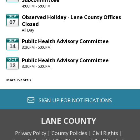
Subcommittee
4:00PM - 5:00PM
Observed Holiday - Lane County Offices 
SEP
07
Closed
All Day
Public Health Advisory Committee
SEP
14
3:30PM - 5:00PM
Public Health Advisory Committee
OCT
12
3:30PM - 5:00PM
More Events
>
envelope o
SIGN UP FOR
NOTIFICATIONS
LANE COUNTY
Privacy Policy |
County Policies |
Civil Rights |