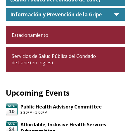
car
Información y Prevención de la Gripe
Estacionamiento
Servicios de Salud Pública del Condado
de Lane (en inglés)
Upcoming Events
Public Health Advisory Committee
AUG
10
3:30PM - 5:00PM
Affordable, Inclusive Health Services 
AUG
24