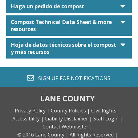
car
Haga un pedido de compost
car
Compost Technical Data Sheet & more
resources
car
Hoja de datos técnicos sobre el compost
y más recursos
envelope o
SIGN UP FOR
NOTIFICATIONS
LANE COUNTY
Privacy Policy |
County Policies |
Civil Rights |
Accessibility |
Liability Disclaimer |
Staff Login |
Contact Webmaster |
© 2016 Lane County |
All Rights Reserved |