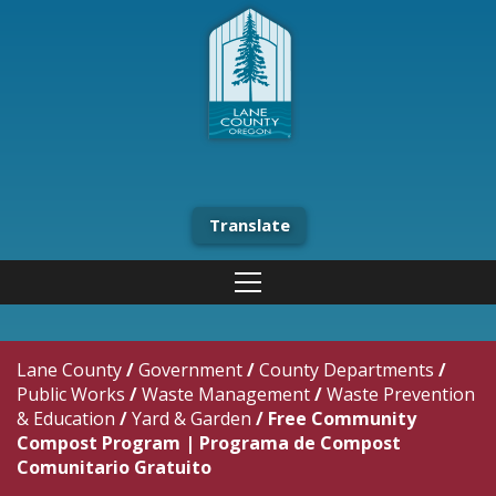
Translate
Lane County
/
Government
/
County Departments
/
Public Works
/
Waste Management
/
Waste Prevention
& Education
/
Yard & Garden
/
Free Community
Compost Program | Programa de Compost
Comunitario Gratuito